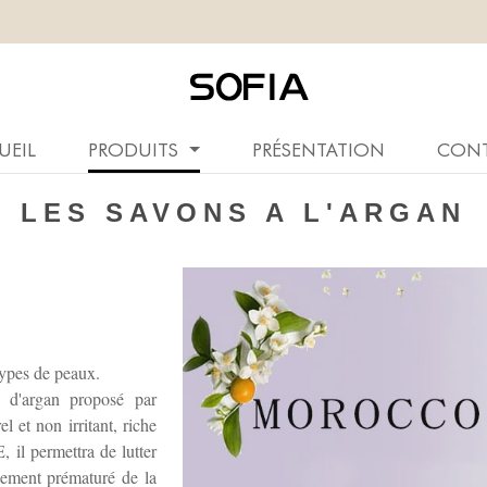
UEIL
PRODUITS
PRÉSENTATION
CON
LES SAVONS A L'ARGAN
 types de peaux.
e d'argan proposé par
 et non irritant, riche
 il permettra de lutter
ssement prématuré de la