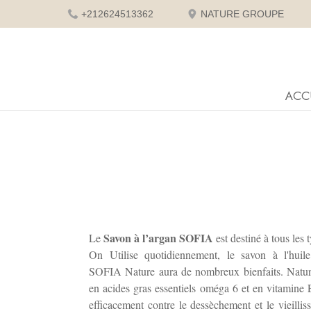
+212624513362
NATURE GROUPE
ACC
S
avon à l’argan SOFIA
Le
est destiné à tous les
On Utilise quotidiennement, le savon à l'huil
SOFIA Nature aura de nombreux bienfaits. Naturel
en acides gras essentiels oméga 6 et en vitamine E,
efficacement contre le dessèchement et le vieilli