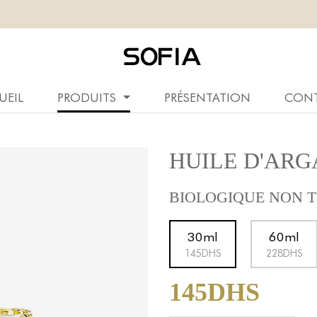
UEIL
PRODUITS
PRÉSENTATION
CON
HUILE D'ARG
BIOLOGIQUE NON T
30ml
60ml
145DHS
228DHS
145DHS